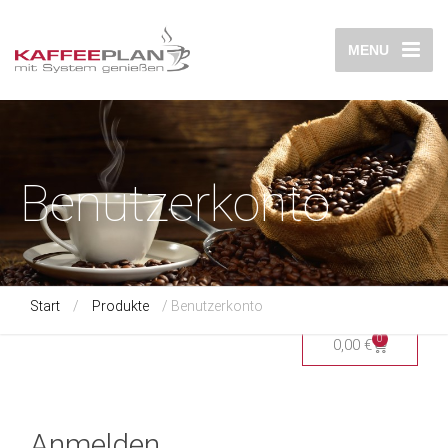
MENU
Benutzerkonto
Start
/
Produkte
/ Benutzerkonto
0
0,00
€
Anmelden