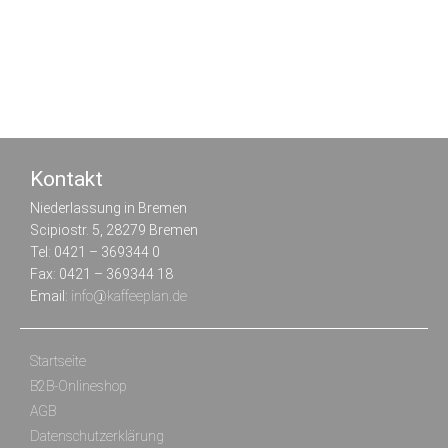
Kontakt
Niederlassung in Bremen
Scipiostr. 5, 28279 Bremen
Tel: 0421 – 369344 0
Fax: 0421 – 369344 18
Email:
info@kaffeeplan.de
Startseite
B2B-Onlineshop
AGB
Datenschutz­erklärung