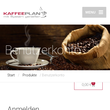
MENU
Benutzerkonto
Start
/
Produkte
/ Benutzerkonto
0
0,00
€
Anmelden