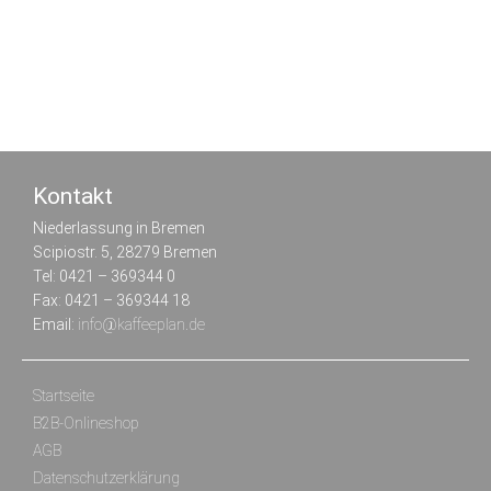
Kontakt
Niederlassung in Bremen
Scipiostr. 5, 28279 Bremen
Tel: 0421 – 369344 0
Fax: 0421 – 369344 18
Email:
info@kaffeeplan.de
Startseite
B2B-Onlineshop
AGB
Datenschutz­erklärung